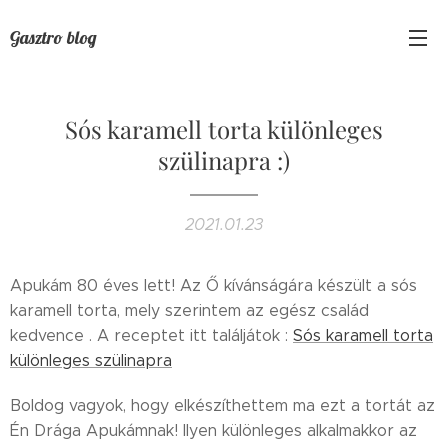
Gasztro blog
Sós karamell torta különleges
szülinapra :)
2021.01.23
Apukám 80 éves lett! Az Ő kívánságára készült a sós
karamell torta, mely szerintem az egész család
kedvence . A receptet itt találjátok :
Sós karamell torta
különleges szülinapra
Boldog vagyok, hogy elkészíthettem ma ezt a tortát az
Én Drága Apukámnak! Ilyen különleges alkalmakkor az