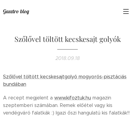
Gasztro blog
Szőlővel töltött kecskesajt golyók
2018.09.18
Szőlővel töltött kecskesajtgolyó mogyorós-pisztáciás
bundában
A recept megjelent a
www.kifoztuk.hu
magazin
szeptemberi számában. Remek előétel vagy kis
vendégváró falatkák :) Igazi őszi hangulatú kis falatkák!!