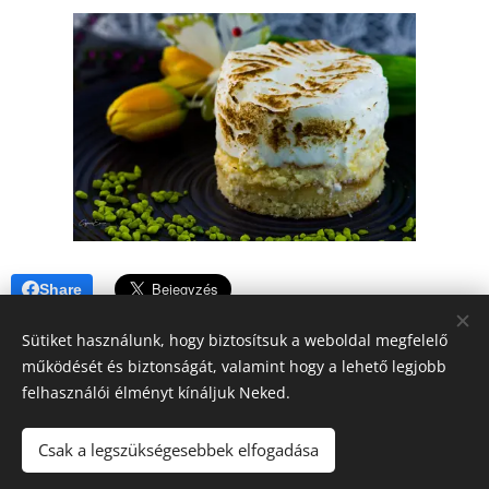
Share
Sütiket használunk, hogy biztosítsuk a weboldal megfelelő
működését és biztonságát, valamint hogy a lehető legjobb
felhasználói élményt kínáljuk Neked.
A blogban megjelenő tartalomra (receptek, írások, fotók, stb.)
Csak a legszükségesebbek elfogadása
a szerzői jogról szóló 2016. évi XCIII. törvény
vonatkozik.Kérem, hogy felhasználásához kérjen engedélyt!